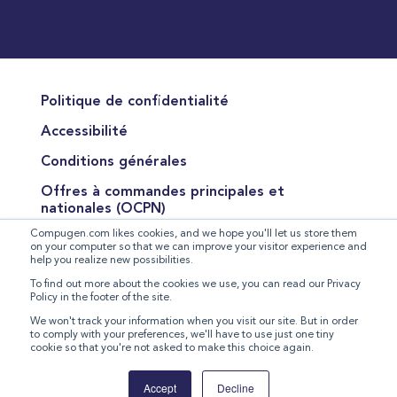
Politique de confidentialité
Accessibilité
Conditions générales
Offres à commandes principales et
nationales (OCPN)
Compugen.com likes cookies, and we hope you'll let us store them
Conditions de vente des produits
on your computer so that we can improve your visitor experience and
help you realize new possibilities.
Conditions pour la fourniture de services
To find out more about the cookies we use, you can read our Privacy
Policy in the footer of the site.
Déclaration relative à l'esclavage moderne
We won't track your information when you visit our site. But in order
to comply with your preferences, we'll have to use just one tiny
cookie so that you're not asked to make this choice again.
©
2026 Compugen Inc. All rights reserved.
Accept
Decline