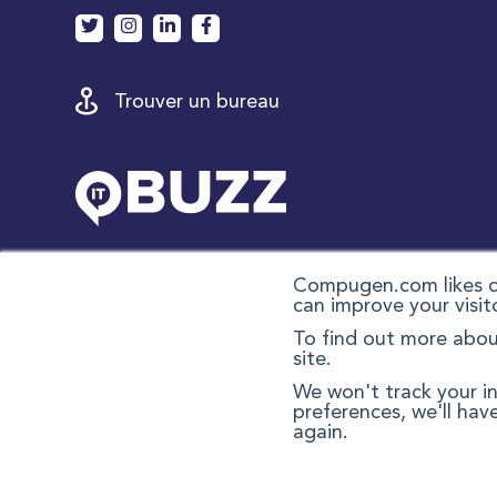
Trouver un bureau
Compugen.com likes co
can improve your visit
To find out more about
site.
We won't track your in
preferences, we'll hav
Politique de confidentialité
Ac
again.
Conditions de vente des produit