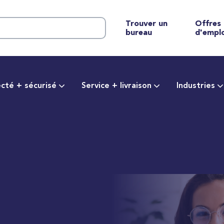
Trouver un
Offres
bureau
d'empl
cté + sécurisé
Service + livraison
Industries