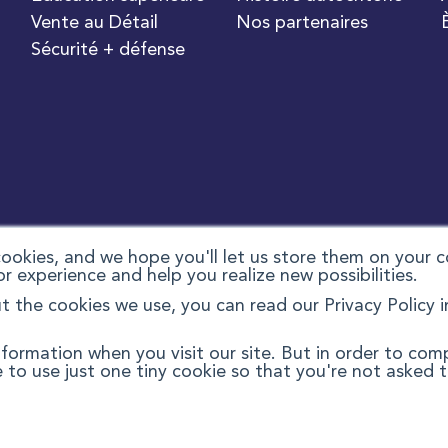
Vente au Détail
Nos partenaires
Sécurité + défense
okies, and we hope you'll let us store them on your 
or experience and help you realize new possibilities.
 the cookies we use, you can read our Privacy Policy i
formation when you visit our site. But in order to com
e to use just one tiny cookie so that you're not asked 
cessibilité
Conditions générales
Offres à commandes p
s
Conditions pour la fourniture de services
Déclaratio
©
2026 Compugen Inc. All rights reserved.