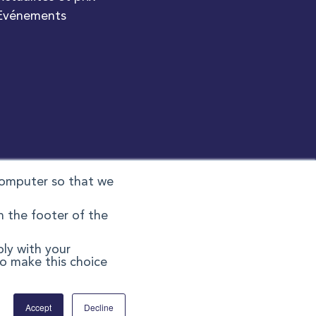
Èvénements
computer so that we
n the footer of the
ply with your
to make this choice
rincipales et nationales (OCPN)
n relative à l'esclavage moderne
Accept
Decline