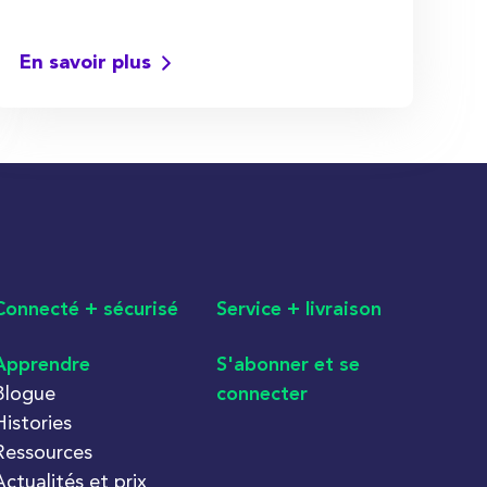
En savoir plus
Connecté + sécurisé
Service + livraison
Apprendre
S'abonner et se
Blogue
connecter
Histories
Ressources
Actualités et prix