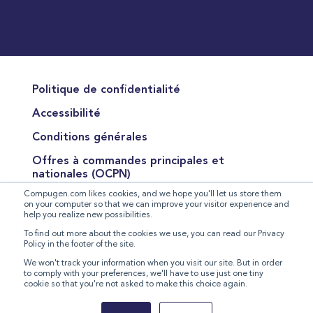
Politique de confidentialité
Accessibilité
Conditions générales
Offres à commandes principales et
nationales (OCPN)
Compugen.com likes cookies, and we hope you'll let us store them
Conditions de vente des produits
on your computer so that we can improve your visitor experience and
help you realize new possibilities.
Conditions pour la fourniture de services
To find out more about the cookies we use, you can read our Privacy
Policy in the footer of the site.
Déclaration relative à l'esclavage moderne
We won't track your information when you visit our site. But in order
to comply with your preferences, we'll have to use just one tiny
cookie so that you're not asked to make this choice again.
©
2026 Compugen Inc. All rights reserved.