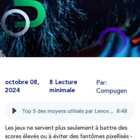
Par:
octobre 08,
8 Lecture
Compugen
2024
minimale
Top 5 des moyens utilisés par Lenovo pour assurer l'avenir de l'éducation par le biais des jeux
8
:
48
Les jeux ne servent plus seulement à battre des
scores élevés ou à éviter des fantômes pixellisés -