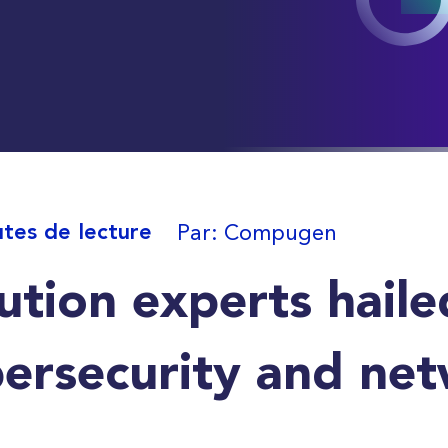
Par: Compugen
utes de lecture
ution experts haile
ersecurity and ne