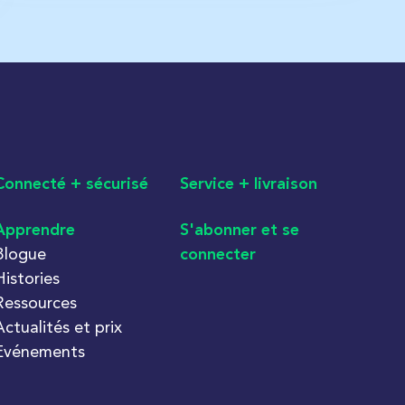
Connecté + sécurisé
Service + livraison
Apprendre
S'abonner et se
Blogue
connecter
Histories
Ressources
Actualités et prix
Èvénements