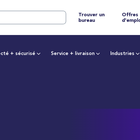
Trouver un
Offres
bureau
d'empl
cté + sécurisé
Service + livraison
Industries