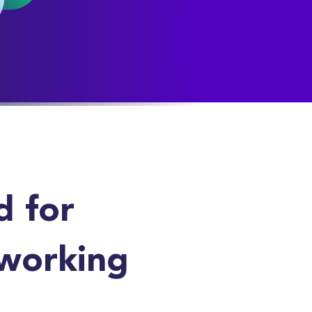
d for
tworking