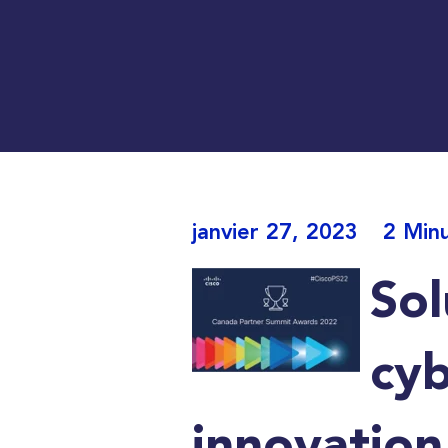
janvier 27, 2023
2 Min
Sol
cyb