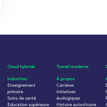
Cloud hybride
Travail moderne
Industries
À propos
Enseignement
Carrières
primaire
Initiatives
Soins de santé
écologiques
Education supérieure
Histoire autochtone