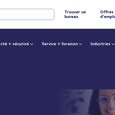
Trouver un
Offres
bureau
d'empl
cté + sécurisé
Service + livraison
Industries