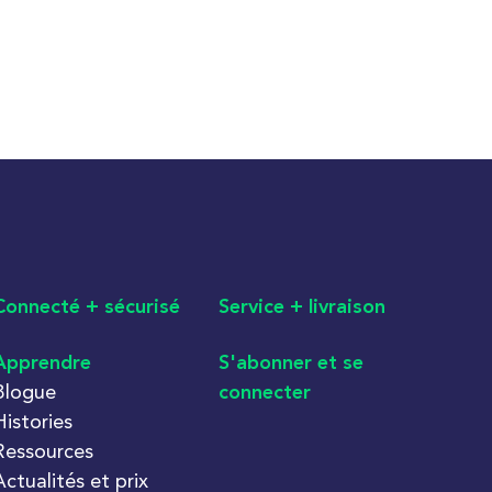
Connecté + sécurisé
Service + livraison
Apprendre
S'abonner et se
Blogue
connecter
Histories
Ressources
Actualités et prix