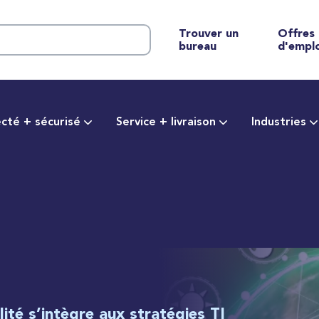
Trouver un
Offres
bureau
d'empl
cté + sécurisé
Service + livraison
Industries
lité s’intègre aux stratégies TI