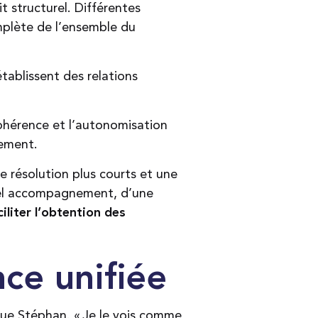
 structurel. Différentes
omplète de l’ensemble du
tablissent des relations
cohérence et l’autonomisation
dement.
de résolution plus courts et une
uvel accompagnement, d’une
ciliter l’obtention des
nce unifiée
ique Stéphan. « Je le vois comme