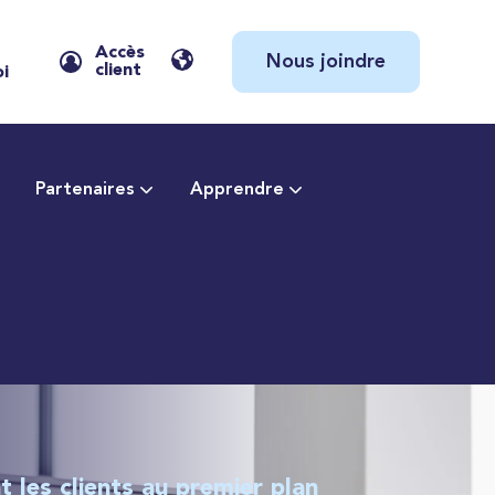
Accès
Nous joindre
client
oi
Partenaires
Apprendre
t les clients au premier plan