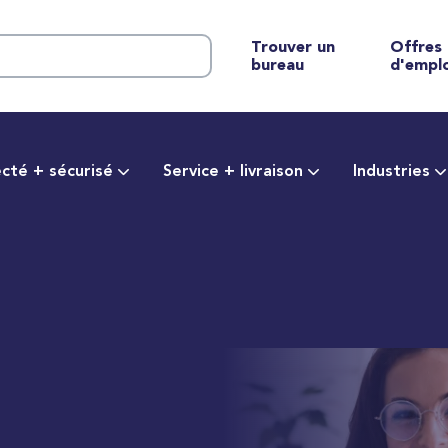
Trouver un
Offres
bureau
d'empl
cté + sécurisé
Service + livraison
Industries